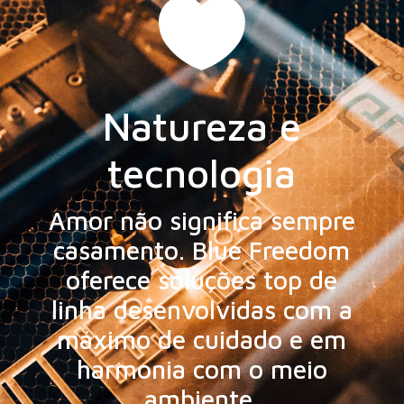

Natureza e
tecnologia
Amor não significa sempre
casamento. Blue Freedom
oferece soluções top de
linha desenvolvidas com a
máximo de cuidado e em
harmonia com o meio
ambiente.