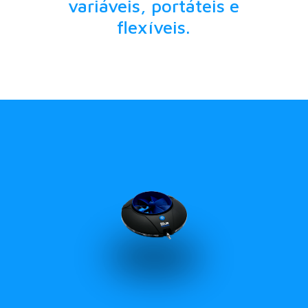
variáveis, portáteis e
flexíveis.