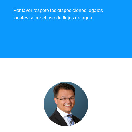
Por favor respete las disposiciones legales
locales sobre el uso de flujos de agua.