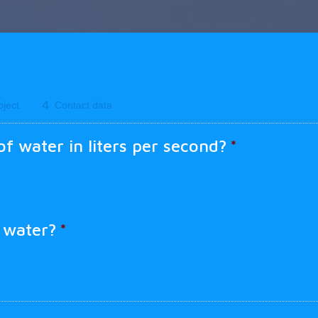
4
oject
Contact data
f water in liters per second?
*
e water?
*