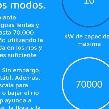
10
os modos.
planta
aguas lentas y
asta 70.000
kW de capacid
o utilizando la
máxima
a en los ríos y
es suficiente
a
 Sin embargo,
tátil. Además,
70000
scala para
o bajar el río
tp ayunda a
, la flora y la