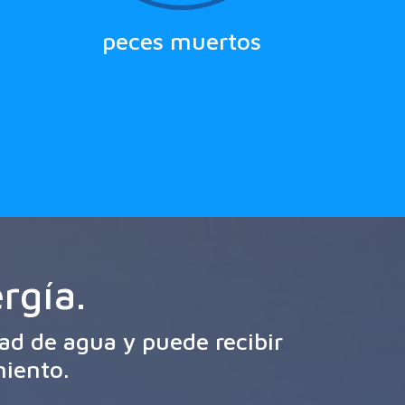
peces muertos
rgía.
dad de agua y puede recibir
iento.