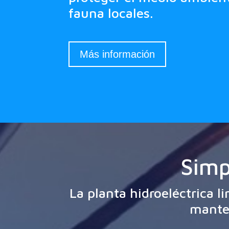
fauna locales.
Más información
Simp
La planta hidroeléctrica l
mante