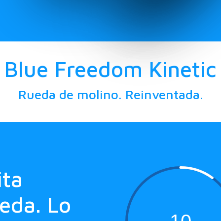
Blue Freedom Kinetic
Rueda de molino. Reinventada.
ita
ueda. Lo