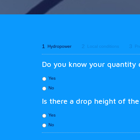
1
2
3
Hydropower
Local conditions
Pr
Do you know your quantity o
Yes
No
Is there a drop height of th
Yes
No