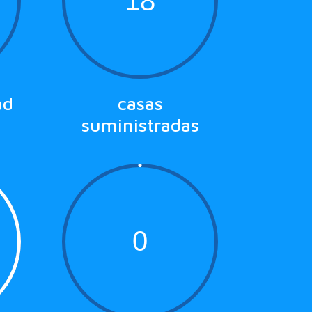
18
ad
casas
suministradas
0