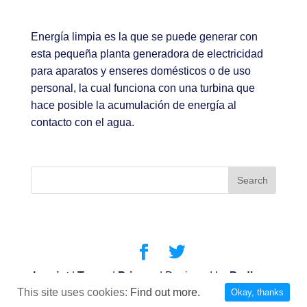
Energía limpia es la que se puede generar con
esta pequeña planta generadora de electricidad
para aparatos y enseres domésticos o de uso
personal, la cual funciona con una turbina que
hace posible la acumulación de energía al
contacto con el agua.
Imprint
|
Terms
|
Privacy
| Designed by
Padberg
This site uses cookies:
Find out more.
& Partners
| Powered by
Clickmake
Okay, thanks