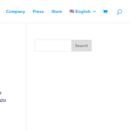
Company
Press
Store
English
e
azu